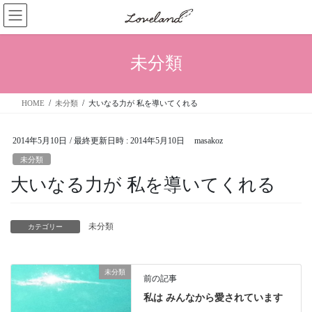
コ
ナ
ン
ビ
テ
ゲ
ン
ー
未分類
ツ
シ
へ
ョ
ス
ン
HOME
未分類
大いなる力が 私を導いてくれる
キ
に
ッ
移
プ
動
2014年5月10日
/ 最終更新日時 :
2014年5月10日
masakoz
未分類
大いなる力が 私を導いてくれる
未分類
カテゴリー
未分類
前の記事
私は みんなから愛されています