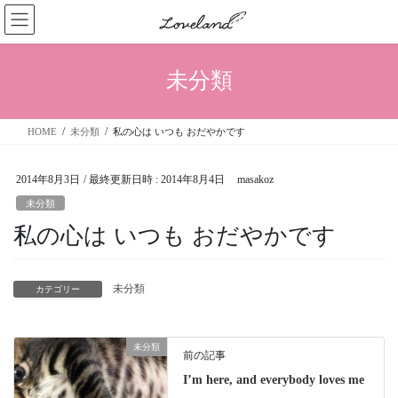
コ
ナ
ン
ビ
テ
ゲ
ン
ー
未分類
ツ
シ
へ
ョ
ス
ン
HOME
未分類
私の心は いつも おだやかです
キ
に
ッ
移
プ
動
2014年8月3日
/ 最終更新日時 :
2014年8月4日
masakoz
未分類
私の心は いつも おだやかです
未分類
カテゴリー
未分類
前の記事
I’m here, and everybody loves me