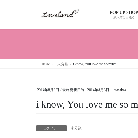
コ
ナ
ン
ビ
POP UP SHO
テ
ゲ
新入荷に出逢う
ン
ー
ツ
シ
へ
ョ
ス
ン
キ
に
ッ
移
HOME
未分類
i know, You love me so much
プ
動
2014年8月3日
/ 最終更新日時 :
2014年8月3日
masakoz
i know, You love me so 
未分類
カテゴリー