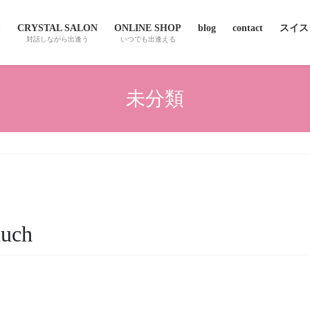
P
CRYSTAL SALON
ONLINE SHOP
blog
contact
スイスクオ
対話しながら出逢う
いつでも出逢える
未分類
much