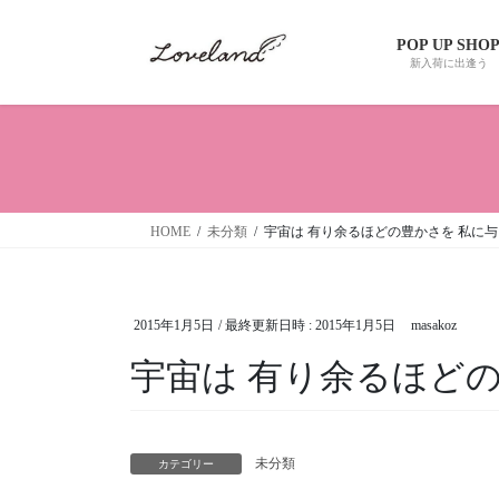
コ
ナ
ン
ビ
POP UP SHO
テ
ゲ
新入荷に出逢う
ン
ー
ツ
シ
へ
ョ
ス
ン
キ
に
ッ
移
HOME
未分類
宇宙は 有り余るほどの豊かさを 私に
プ
動
2015年1月5日
/ 最終更新日時 :
2015年1月5日
masakoz
宇宙は 有り余るほど
未分類
カテゴリー