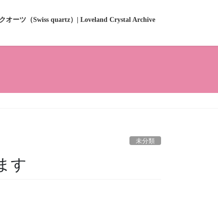
ーツ（Swiss quartz）| Loveland Crystal Archive
未分類
ます