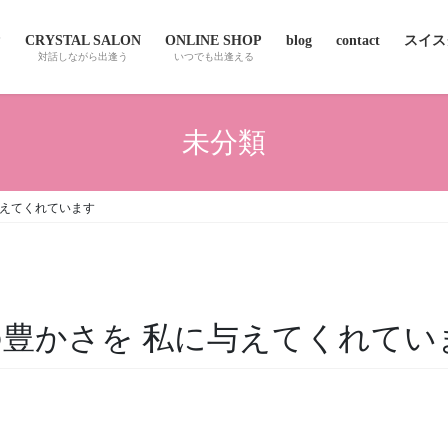
P
CRYSTAL SALON
ONLINE SHOP
blog
contact
スイスクオ
対話しながら出逢う
いつでも出逢える
未分類
与えてくれています
の豊かさを 私に与えてくれてい