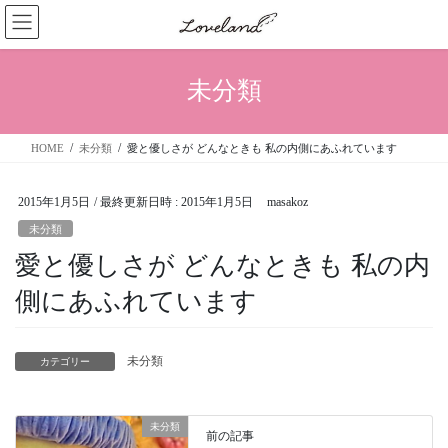
コ
ナ
ン
ビ
テ
ゲ
ン
ー
未分類
ツ
シ
へ
ョ
ス
ン
HOME
未分類
愛と優しさが どんなときも 私の内側にあふれています
キ
に
ッ
移
プ
動
2015年1月5日
/ 最終更新日時 :
2015年1月5日
masakoz
未分類
愛と優しさが どんなときも 私の内
側にあふれています
未分類
カテゴリー
未分類
前の記事