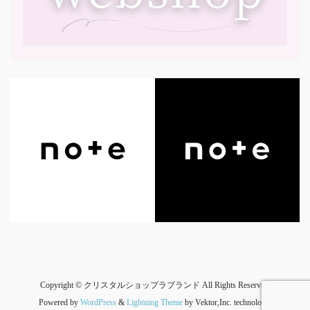
Copyright © クリスタルショップラブランド All Rights Reserved.
Powered by
WordPress
&
Lightning Theme
by Vektor,Inc. technology.