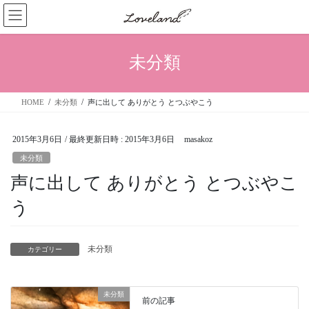
コ
ナ
ン
ビ
テ
ゲ
ン
ー
未分類
ツ
シ
へ
ョ
ス
ン
HOME
未分類
声に出して ありがとう とつぶやこう
キ
に
ッ
移
プ
動
2015年3月6日
/ 最終更新日時 :
2015年3月6日
masakoz
未分類
声に出して ありがとう とつぶやこ
う
未分類
カテゴリー
未分類
前の記事