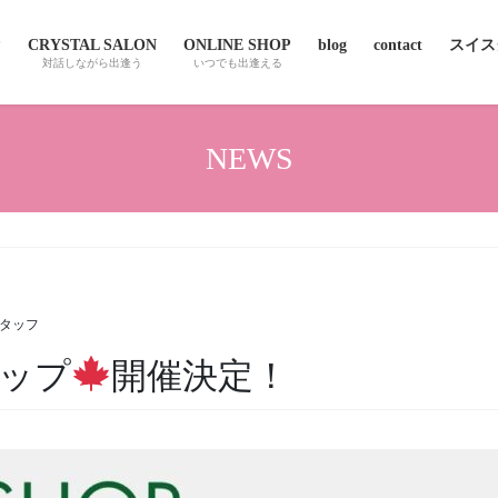
P
CRYSTAL SALON
ONLINE SHOP
blog
contact
スイスクオ
対話しながら出逢う
いつでも出逢える
NEWS
！
dスタッフ
ップ
開催決定！