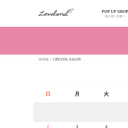
コ
ナ
ン
ビ
POP UP SHO
テ
ゲ
新入荷に出逢う
ン
ー
ツ
シ
へ
ョ
ス
ン
キ
に
ッ
移
HOME
CRYSTAL SALON
プ
動
日
月
火
2
3
4