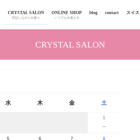
P
CRYSTAL SALON
ONLINE SHOP
blog
contact
スイスクオ
対話しながら出逢う
いつでも出逢える
CRYSTAL SALON
水
木
金
土
1
－
5
6
7
8