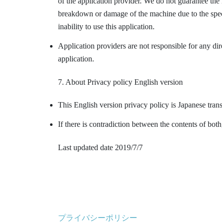
of the application provider. We do not guarantee the l
breakdown or damage of the machine due to the speci
inability to use this application.
Application providers are not responsible for any dir
application.
7. About Privacy policy English version
This English version privacy policy is Japanese trans
If there is contradiction between the contents of bot
Last updated date 2019/7/7
プライバシーポリシー