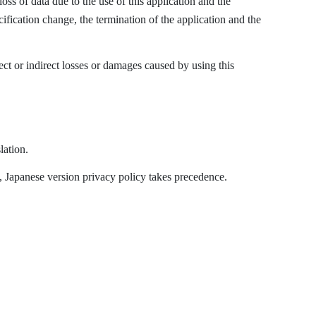
oss of data due to the use of this application and the
fication change, the termination of the application and the
ect or indirect losses or damages caused by using this
lation.
h, Japanese version privacy policy takes precedence.