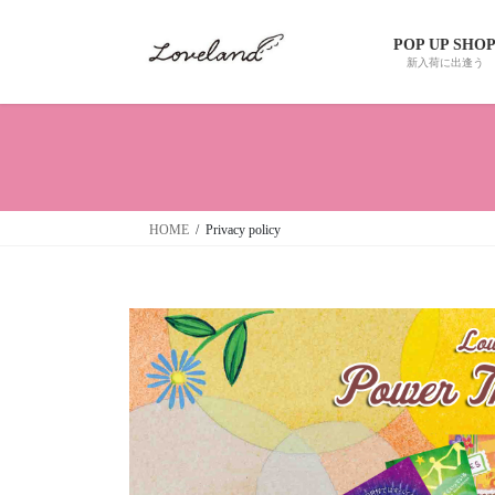
コ
ナ
ン
ビ
POP UP SHO
テ
ゲ
新入荷に出逢う
ン
ー
ツ
シ
へ
ョ
ス
ン
キ
に
ッ
移
HOME
Privacy policy
プ
動