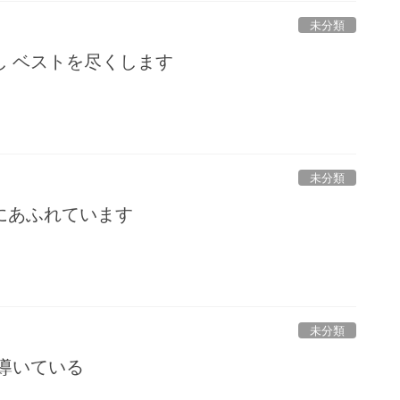
未分類
し ベストを尽くします
未分類
にあふれています
未分類
導いている