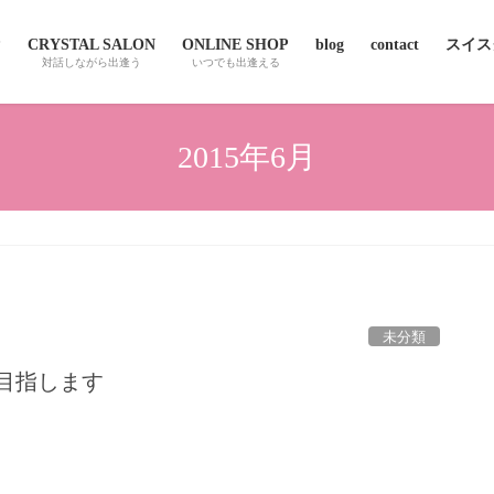
P
CRYSTAL SALON
ONLINE SHOP
blog
contact
スイスクオ
対話しながら出逢う
いつでも出逢える
2015年6月
未分類
目指します