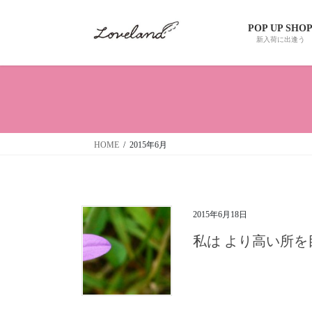
コ
ナ
ン
ビ
POP UP SHO
テ
ゲ
新入荷に出逢う
ン
ー
ツ
シ
へ
ョ
ス
ン
キ
に
ッ
移
HOME
2015年6月
プ
動
2015年6月18日
私は より高い所を