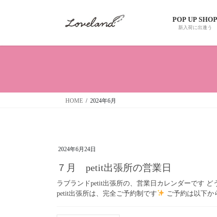
コ
ナ
ン
ビ
POP UP SHO
テ
ゲ
新入荷に出逢う
ン
ー
ツ
シ
へ
ョ
ス
ン
キ
に
ッ
移
HOME
2024年6月
プ
動
2024年6月24日
７月 petit出張所の営業日
ラブランドpetit出張所の、営業日カレンダーです 
petit出張所は、完全ご予約制です
ご予約は以下からお願いし